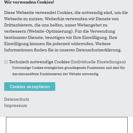
Wir verwenden Cookies!
Diese Webseite verwendet Cookies, die notwendig sind, um die
Vielen Dank, dass Sie die Inhalte unserer Homepage
Webseite zu nutzen. Weiterhin verwenden wir Dienste von
weiterempfehlen.
Drittanbietern, die uns helfen, unser Webangebot zu
Anmerkung: Ihre E-Mail-Adresse wird benötigt um die
verbessern (Website-Optimierung). Für die Verwendung
Personen, denen Sie die Seite weiterempfehlen, zu
bestimmter Dienste, benötigen wir Ihre Einwilligung. Ihre
informieren, von wem die Empfehlung kommt, und dass es
Einwilligung können Sie jederzeit widerrufen. Weitere
kein Spam ist.
Informationen finden Sie in unserer Datenschutzerklärung.
Das mit * gekennzeichnete Feld ist ein Pflichtfeld.
Technisch notwendige Cookies (
Individuelle Einstellungen
)
Notwendige Cookies ermöglichen grundlegende Funktionen und sind für
Eigene E-Mail-Adresse
*
das einwandfreie Funktionieren der Website notwendig.
Eigener Name
*
Datenschutz
Impressum
Senden an
*