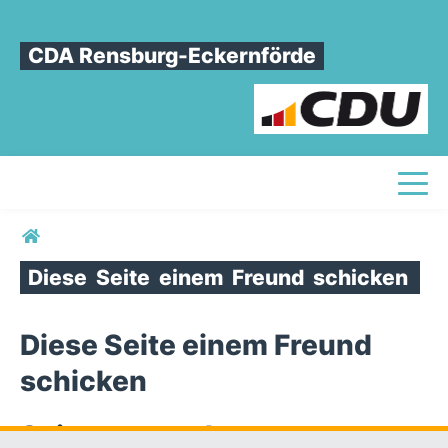
CDA Rensburg-Eckernförde
Toggl
Sie sind hier
Diese
Seite
einem
Freund
schicken
Diese Seite einem Freund
schicken
Seite versenden